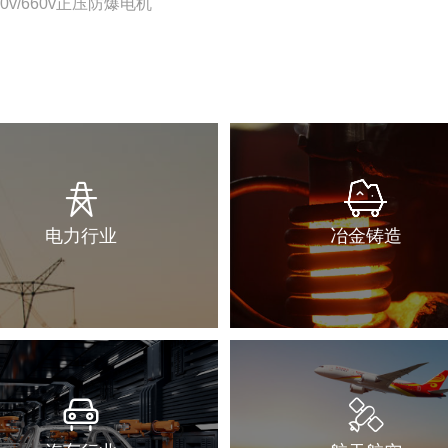
380v/660v正压防爆电机
电力行业
冶金铸造