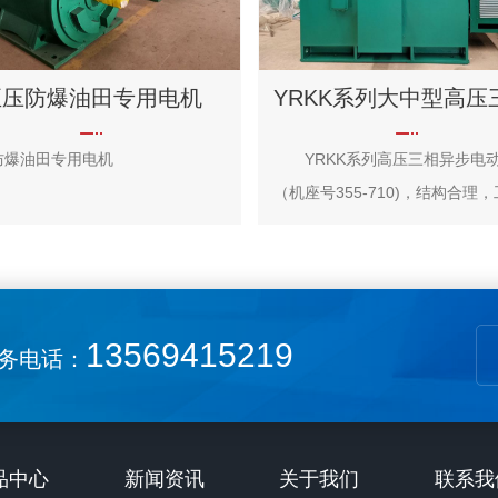
正压防爆油田专用电机
防爆油田专用电机
YRKK系列高压三相异步电
（机座号355-710)，结构合理
进。具有节能、噪音低、振动小
可靠、安装维修方便等优点
YRKK高压电机采用箱式结构，
钢板焊接而成，重量轻、刚度好
13569415219
务电话：
YRKK高压电机为封闭式结构电
带有空-空冷却器。 定子绕组
级耐热绝缘材料、顶部绑扎可靠
真空压力浸漆使YRKK高压电机
品中心
新闻资讯
关于我们
联系我
好的绝缘性能和机械强度。 Y