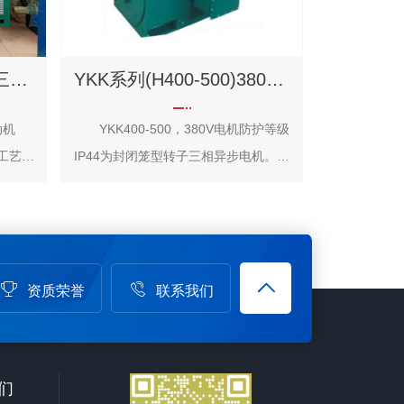
YRKK系列大中型高压三相异步电动机
YKK系列(H400-500)380V三相异步电机
动机
YKK400-500，380V电机防护等级
，工艺先
IP44为封闭笼型转子三相异步电机。其
、运行
机座和端盖均由钢板制成，采用箱式结
。
构，打开顶罩可观察电机内部情况，所
机座由
有部件均可拆装，方便安装与维修。防
。
护等级为IP44或IP54，冷却方法为
资质荣誉
联系我们
机顶部
IC611。 本系列电机具有节能、噪
采用F
音低、振动小、重量轻、性能可靠、安
，并经
装维修方便等优点。可作驱动各种不同
具有良
机械之用。如通风电机、压缩机、水
们
RKK
泵、破碎机、切削机麻烦及其它设备，